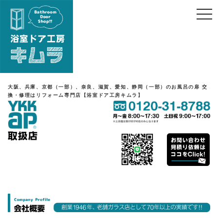
toggle
naviga
大阪、兵庫、京都（一部）、奈良、滋賀、愛知、静岡（一部）のお風呂の扉 交
換・修理はリフォーム専門店【浴室ドア工房キムラ】